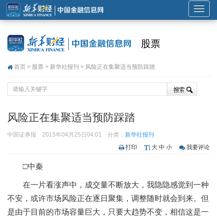
展
开
或
股票
折
叠
首页
>
股票
>
新华社报刊
> 风险正在集聚适当预防踩踏
导
航
风险正在集聚适当预防踩踏
中国证券报
2015年04月25日04:01
分类：
新华社报刊
打印
大
中
小
我要评论
□中秦
在一片看涨声中，成交量不断放大，我隐隐感觉到一种
不安，或许市场风险正在逐日聚集，调整随时就会到来。但
是由于目前的市场容量巨大，只要大趋势不变，相信这是一