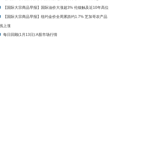
【国际大宗商品早报】国际油价大涨超3% 伦镍触及近10年高位
【国际大宗商品早报】纽约金价全周累跌约1.7% 芝加哥农产品
线上涨
每日回顾(1月13日):A股市场行情