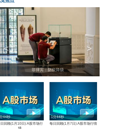
视觉焦点
<
>
坐上火车看老挝
律宾：防疫降级
分44秒
1分44秒
日回顾(1月10日):A股市场行
每日回顾(1月7日):A股市场行情
情