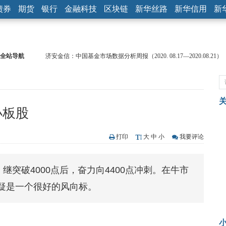
债券
期货
银行
金融科技
区块链
新华丝路
新华信用
新
全站导航
济安金信：中国基金市场数据分析周报（2020. 08.17—2020.08.21）
【见·闻】疫情下，新加坡旅游业步履维艰
记者手记：疫情下的香港零售业如何浴火重生？
【见·闻】疫情下一家香港传统零售商的转型突围之旅
济安金信：中国基金市场数据分析周报（2020. 07.27—2020.07.31）
小板股
【新华财经调查】同业存单、结构性存款玩起“跷跷板” 结构性失衡
在“隐秘的角落”
央行公开市场净投放300亿元 短端资金利率明显下行
打印
大
中
小
我要评论
基本面及股市双轮冲击 债市回调十年期债表现最弱
沥青期货连续两日涨逾3% 沪银及两粕涨势喜人
继突破4000点后，奋力向4400点冲刺。在牛市
恒生聚源：北斗收官之星发射成功，全产业链解析
疑是一个很好的风向标。