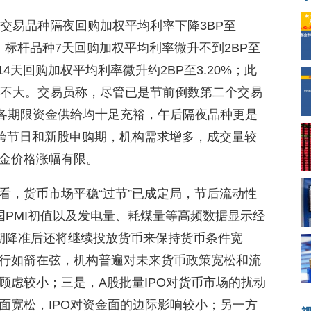
交易品种隔夜回购加权平均利率下降3BP至
平；标杆品种7天回购加权平均利率微升不到2BP至
4天回购加权平均利率微升约2BP至3.20%；此
动不大。交易员称，尽管已是节前倒数第二个交易
但各期限资金供给均十足充裕，午后隔夜品种更是
种跨节日和新股申购期，机构需求增多，成交量较
金价格涨幅有限。
看，货币市场平稳“过节”已成定局，节后流动性
国PMI初值以及发电量、耗煤量等高频数据显示经
期降准后还将继续投放货币来保持货币条件宽
行如箭在弦，机构普遍对未来货币政策宽松和流
顾虑较小；三是，A股批量IPO对货币市场的扰动
面宽松，IPO对资金面的边际影响较小；另一方