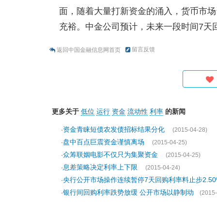
面，随着大量打新资金的涌入，货币市场
充裕。中金公司预计，未来一段时间7天回购
留言反馈
返回中国金融信息网首页
更多关于
低位
运行
资金
流动性
利率
的新闻
资金青睐短债农发债招标结果分化
·
(2015-04-28)
盘中百点巨震资金谨慎离场
·
(2015-04-25)
众筹联姻电影不仅只为集聚资金
·
(2015-04-25)
息差策略决定利率上下限
·
(2015-04-24)
央行公开市场操作连续暂停7天回购利率料止步2.5
·
银行间回购利率跌势放缓 公开市场以静制动
·
(2015-