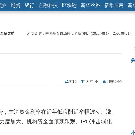
债券
期货
银行
金融科技
区块链
新华丝路
新华信用
新
全站导航
济安金信：中国基金市场数据分析周报（2020. 08.17—2020.08.21）
【见·闻】疫情下，新加坡旅游业步履维艰
记者手记：疫情下的香港零售业如何浴火重生？
【见·闻】疫情下一家香港传统零售商的转型突围之旅
济安金信：中国基金市场数据分析周报（2020. 07.27—2020.07.31）
【新华财经调查】同业存单、结构性存款玩起“跷跷板” 结构性失衡
在“隐秘的角落”
央行公开市场净投放300亿元 短端资金利率明显下行
打印
大
中
小
我要评论
基本面及股市双轮冲击 债市回调十年期债表现最弱
沥青期货连续两日涨逾3% 沪银及两粕涨势喜人
恒生聚源：北斗收官之星发射成功，全产业链解析
态势，主流资金利率在近年低位附近窄幅波动、涨
力度加大、机构资金面预期乐观、IPO冲击弱化