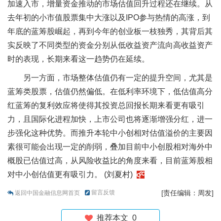
加速入市，增量资金推动的市场估值回升过程还在继续。从
去年初的小市值股票集中大涨以及IPO参与热情的高涨，到
年底的蓝筹股崛起，再到今年的创业板一枝独秀，其背后其
实反映了不同类型的资金分别从低收益资产流向高收益资产
时的表现，长期来看这一趋势仍在延续。
另一方面，市场整体估值仍有一定的提升空间，尤其是
蓝筹类股票，估值仍然偏低。在低利率环境下，低估值高分
红蓝筹的复利效应将使得其投资总回报长期来看更有吸引
力，且国际化进程加快，上市公司也将逐渐增强分红，进一
步强化这种优势。而推升本轮中小创相对估值溢价的主要因
素很可能会出现一定的削弱，叠加目前中小创股相对海外中
概股已估值过高，从风险收益比的角度来看，目前蓝筹股相
对中小创估值更有吸引力。 (刘夏村)
留言反馈
[责任编辑：周发]
返回中国金融信息网首页
推荐本文
0