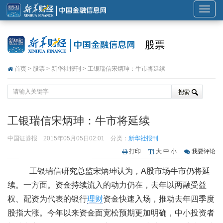
展
开
或
股票
折
叠
首页
>
股票
>
新华社报刊
> 工银瑞信宋炳珅：牛市将延续
导
航
工银瑞信宋炳珅：牛市将延续
中国证券报
2015年05月05日02:01
分类：
新华社报刊
打印
大
中
小
我要评论
工银瑞信研究总监宋炳珅认为，A股市场牛市仍将延
续。一方面。资金持续流入的动力仍在，去年以两融受益
权、配资为代表的银行
理财
资金快速入场，推动去年四季度
股指大涨。今年以来资金面宽松预期更加明确，中小投资者