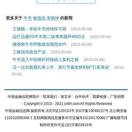
更多关于
牛市
银瑞信
宋炳珅
的新闻
王德晓：本轮牛市持续性可期
·
(2015-05-04)
边打边撤VS牛市第二波券商激辩4500点
·
(2015-05-04)
微视角牛市呼唤迷你期指合约
·
(2015-05-04)
工银瑞信农业产业
·
(2015-05-04)
牛市进入中段绝对回报插上复利之翅
·
(2015-05-04)
五一过后新股扎堆上市 发行节奏加快利好“打新基金”
·
(2015-
05-02)
中国金融信息网简介
┊
联系我们
┊
留言本
┊
合作伙伴
┊
我要链接
┊
广告招商
┊Copyright © 2010 - 2021 cnfin.com All Rights Reserved
中国金融信息网
版权所有
京ICP证120153号
京ICP备19048227号 京公网安备
110102006349-1 互联网新闻信息服务许可证编号10120170060
广播电视节目
制作经营许可证:(京)字第03616号