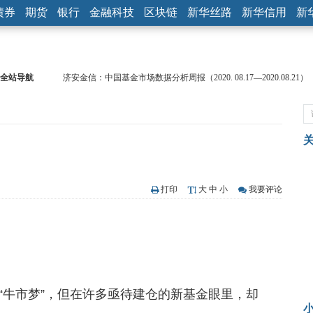
债券
期货
银行
金融科技
区块链
新华丝路
新华信用
新
济安金信：中国基金市场数据分析周报（2020. 08.17—2020.08.21）
全站导航
【见·闻】疫情下，新加坡旅游业步履维艰
记者手记：疫情下的香港零售业如何浴火重生？
【见·闻】疫情下一家香港传统零售商的转型突围之旅
济安金信：中国基金市场数据分析周报（2020. 07.27—2020.07.31）
【新华财经调查】同业存单、结构性存款玩起“跷跷板” 结构性失衡
在“隐秘的角落”
央行公开市场净投放300亿元 短端资金利率明显下行
打印
大
中
小
我要评论
基本面及股市双轮冲击 债市回调十年期债表现最弱
沥青期货连续两日涨逾3% 沪银及两粕涨势喜人
恒生聚源：北斗收官之星发射成功，全产业链解析
济安金信：中国基金市场数据分析周报（2020. 08.17—2020.08.21）
“牛市梦”，但在许多亟待建仓的新基金眼里，却