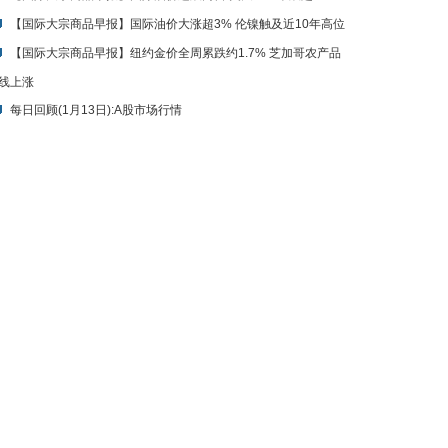
【国际大宗商品早报】国际油价大涨超3% 伦镍触及近10年高位
【国际大宗商品早报】纽约金价全周累跌约1.7% 芝加哥农产品
线上涨
每日回顾(1月13日):A股市场行情