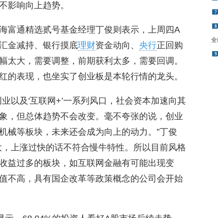
不影响向上趋势。
7
8
海富通精选贰号基金经理丁俊则表示，上周四A
全
汇金减持、银行摸底
理财
资金动向、
央行
正回购
9
幅太大，需要调整，前期获利太多，需要回调。
红的表现，也坐实了创业板是本轮行情的龙头。
业以及'互联网+’一系列风口，社会资本加速向其
象，但总体趋势不会改变。毫不夸张的说，创业
机械等板块，未来还会成为向上的动力。”丁俊
大，上涨过快的话不符合慢牛特性。所以目前风格
收益过多的板块，如互联网金融有可能出现变
值不高，具有国企改革等政策概念的公司会开始