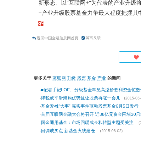
新形态。以“互联网+”为代表的产业升级
+产业升级股票基金力争最大程度把握其
留言反馈
返回中国金融信息网首页
更多关于
互联网
升级
股票
基金
产业
的新闻
■记者手记LOF、分级基金罕见高溢价套利资金忙
·
降税或平滑海购优势且让股票再涨一会儿
·
(2015-06-
基金爱摊“大事” 嘉实事件驱动股票基金6月5日发行
·
首届互联网金融大会将召开 近38亿元资金围堵30
·
国金通用基金：市场回暖成长和转型主题受关注
·
(
回调成买点 新基金火线建仓
·
(2015-06-03)