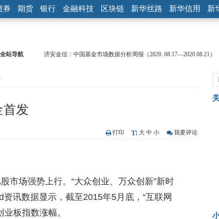
债券
期货
银行
金融科技
区块链
新华丝路
新华信用
新
全站导航
济安金信：中国基金市场数据分析周报（2020. 08.17—2020.08.21）
【见·闻】疫情下，新加坡旅游业步履维艰
发
记者手记：疫情下的香港零售业如何浴火重生？
【见·闻】疫情下一家香港传统零售商的转型突围之旅
济安金信：中国基金市场数据分析周报（2020. 07.27—2020.07.31）
金首发
【新华财经调查】同业存单、结构性存款玩起“跷跷板” 结构性失衡
在“隐秘的角落”
央行公开市场净投放300亿元 短端资金利率明显下行
打印
大
中
小
我要评论
基本面及股市双轮冲击 债市回调十年期债表现最弱
沥青期货连续两日涨逾3% 沪银及两粕涨势喜人
恒生聚源：北斗收官之星发射成功，全产业链解析
股市场强势上行。“大众创业、万众创新”新时
d资讯数据显示，截至2015年5月底，“互联网
、创业板指数涨幅。