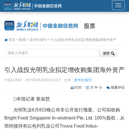
展
开
或
股票
折
叠
首页
>
股票
>
新华社报刊
> 引入战投光明乳业拟定增收购集团海外资产
导
航
引入战投光明乳业拟定增收购集团海外资产
中国证券报
2015年06月09日03:03
分类：
新华社报刊
打印
大
中
小
我要评论
□本报记者 黄淑慧
光明乳业6月8日晚公布非公开发行预案。公司拟收购
Bright Food Singapore In-vestment Pte. Ltd. 100%股权，从
而间接持有以色列乳业公司Tnuva Food Indus-