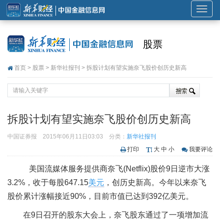
展
开
或
股票
折
叠
首页
>
股票
>
新华社报刊
> 拆股计划有望实施奈飞股价创历史新高
导
航
拆股计划有望实施奈飞股价创历史新高
中国证券报
2015年06月11日03:03
分类：
新华社报刊
打印
大
中
小
我要评论
美国流媒体服务提供商奈飞(Netflix)股价9日逆市大涨
3.2%，收于每股647.15
美元
，创历史新高。今年以来奈飞
股价累计涨幅接近90%，目前市值已达到392亿美元。
在9日召开的股东大会上，奈飞股东通过了一项增加流