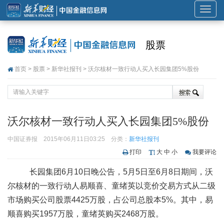
展
开
或
股票
折
叠
首页
>
股票
>
新华社报刊
> 沃尔核材一致行动人买入长园集团5%股份
导
航
沃尔核材一致行动人买入长园集团5%股份
中国证券报
2015年06月11日03:25
分类：
新华社报刊
打印
大
中
小
我要评论
长园集团6月10日晚公告，5月5日至6月8日期间，沃
尔核材的一致行动人易顺喜、童绪英以竞价交易方式从二级
市场购买公司股票4425万股，占公司总股本5%。其中，易
顺喜购买1957万股，童绪英购买2468万股。