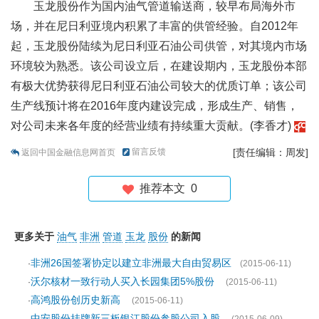
玉龙股份作为国内油气管道输送商，较早布局海外市
场，并在尼日利亚境内积累了丰富的供管经验。自2012年
起，玉龙股份陆续为尼日利亚石油公司供管，对其境内市场
环境较为熟悉。该公司设立后，在建设期内，玉龙股份本部
有极大优势获得尼日利亚石油公司较大的优质订单；该公司
生产线预计将在2016年度内建设完成，形成生产、销售，
对公司未来各年度的经营业绩有持续重大贡献。(李香才)
留言反馈
[责任编辑：周发]
返回中国金融信息网首页
推荐本文
0
更多关于
油气
非洲
管道
玉龙
股份
的新闻
非洲26国签署协定以建立非洲最大自由贸易区
·
(2015-06-11)
沃尔核材一致行动人买入长园集团5%股份
·
(2015-06-11)
高鸿股份创历史新高
·
(2015-06-11)
中安股份挂牌新三板银江股份参股公司入股
·
(2015-06-09)