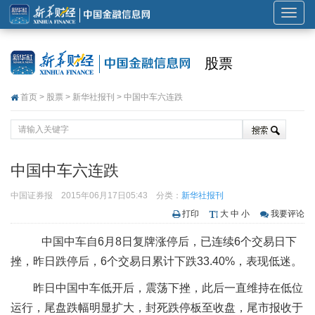
展
开
或
股票
折
叠
首页
>
股票
>
新华社报刊
> 中国中车六连跌
导
航
中国中车六连跌
中国证券报
2015年06月17日05:43
分类：
新华社报刊
打印
大
中
小
我要评论
中国中车自6月8日复牌涨停后，已连续6个交易日下
挫，昨日跌停后，6个交易日累计下跌33.40%，表现低迷。
昨日中国中车低开后，震荡下挫，此后一直维持在低位
运行，尾盘跌幅明显扩大，封死跌停板至收盘，尾市报收于