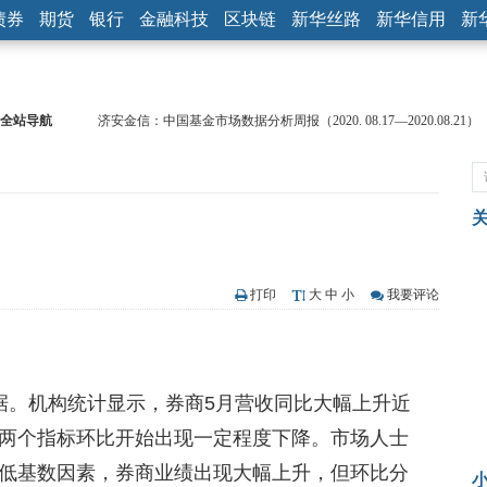
债券
期货
银行
金融科技
区块链
新华丝路
新华信用
新
全站导航
济安金信：中国基金市场数据分析周报（2020. 08.17—2020.08.21）
【见·闻】疫情下，新加坡旅游业步履维艰
记者手记：疫情下的香港零售业如何浴火重生？
【见·闻】疫情下一家香港传统零售商的转型突围之旅
济安金信：中国基金市场数据分析周报（2020. 07.27—2020.07.31）
【新华财经调查】同业存单、结构性存款玩起“跷跷板” 结构性失衡
在“隐秘的角落”
央行公开市场净投放300亿元 短端资金利率明显下行
打印
大
中
小
我要评论
基本面及股市双轮冲击 债市回调十年期债表现最弱
沥青期货连续两日涨逾3% 沪银及两粕涨势喜人
恒生聚源：北斗收官之星发射成功，全产业链解析
据。机构统计显示，券商5月营收同比大幅上升近
两个指标环比开始出现一定程度下降。市场人士
低基数因素，券商业绩出现大幅上升，但环比分