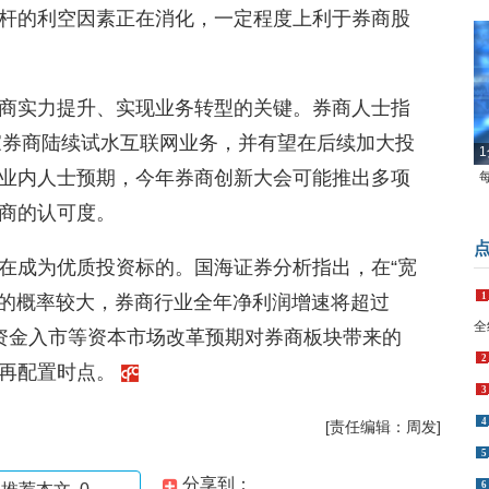
杆的利空因素正在消化，一定程度上利于券商股
商实力提升、实现业务转型的关键。券商人士指
各家券商陆续试水互联网业务，并有望在后续加大投
1
业内人士预期，今年券商创新大会可能推出多项
商的认可度。
在成为优质投资标的。国海证券分析指出，在“宽
1
交的概率较大，券商行业全年净利润增速将超过
全
外资金入市等资本市场改革预期对券商板块带来的
2
入再配置时点。
3
4
[责任编辑：周发]
5
分享到：
6