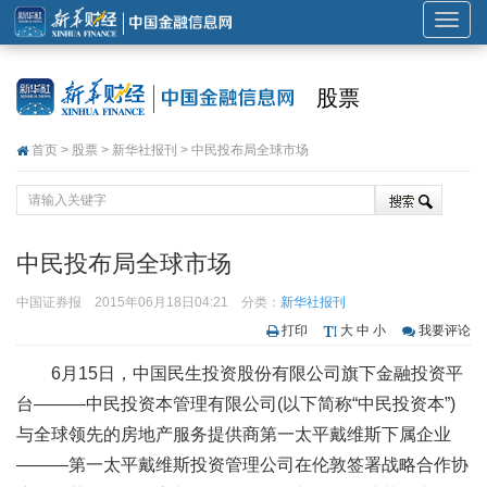
展
开
或
股票
折
叠
首页
>
股票
>
新华社报刊
> 中民投布局全球市场
导
航
中民投布局全球市场
中国证券报
2015年06月18日04:21
分类：
新华社报刊
打印
大
中
小
我要评论
6月15日，中国民生投资股份有限公司旗下金融投资平
台———中民投资本管理有限公司(以下简称“中民投资本”)
与全球领先的房地产服务提供商第一太平戴维斯下属企业
———第一太平戴维斯投资管理公司在伦敦签署战略合作协