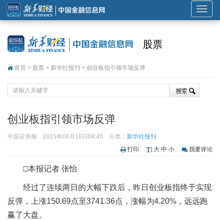
展
开
或
股票
折
叠
首页
>
股票
>
新华社报刊
> 创业板指引领市场反弹
导
航
创业板指引领市场反弹
中国证券报
2015年06月18日04:46
分类：
新华社报刊
打印
大
中
小
我要评论
□本报记者 张怡
经过了连续两日的大幅下跌后，昨日创业板指终于实现
反弹，上涨150.69点至3741.36点，涨幅为4.20%，远远跑
赢了大盘。