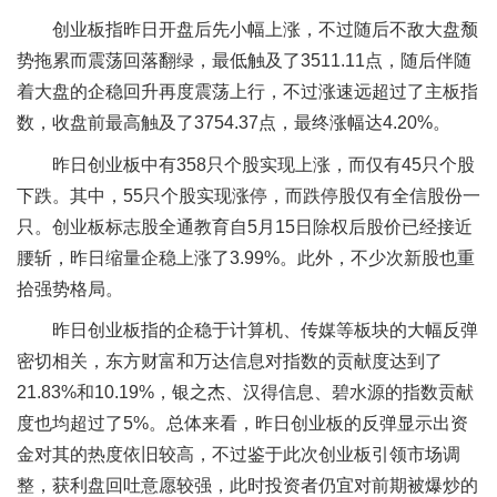
创业板指昨日开盘后先小幅上涨，不过随后不敌大盘颓
势拖累而震荡回落翻绿，最低触及了3511.11点，随后伴随
着大盘的企稳回升再度震荡上行，不过涨速远超过了主板指
数，收盘前最高触及了3754.37点，最终涨幅达4.20%。
昨日创业板中有358只个股实现上涨，而仅有45只个股
下跌。其中，55只个股实现涨停，而跌停股仅有全信股份一
只。创业板标志股全通教育自5月15日除权后股价已经接近
腰斩，昨日缩量企稳上涨了3.99%。此外，不少次新股也重
拾强势格局。
昨日创业板指的企稳于计算机、传媒等板块的大幅反弹
密切相关，东方财富和万达信息对指数的贡献度达到了
21.83%和10.19%，银之杰、汉得信息、碧水源的指数贡献
度也均超过了5%。总体来看，昨日创业板的反弹显示出资
金对其的热度依旧较高，不过鉴于此次创业板引领市场调
整，获利盘回吐意愿较强，此时投资者仍宜对前期被爆炒的