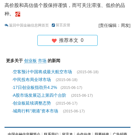
高价股和高估值个股保持谨慎，而可关注滞涨、低价的品
种。
留言反馈
[责任编辑：周发]
返回中国金融信息网首页
推荐本文
0
更多关于
创业板
市场
的新闻
空客预计中国将成最大航空市场
·
(2015-06-18)
中民投布局全球市场
·
(2015-06-18)
17日创业板指劲升4.2%
·
(2015-06-17)
A股市场发展迈上第四个台阶
·
(2015-06-17)
创业板延续调整态势
·
(2015-06-17)
城商行料“潮涌”资本市场
·
(2015-06-17)
中国金融信息网简介
┊
联系我们
┊
留言本
┊
合作伙伴
┊
我要链接
┊
广告招商