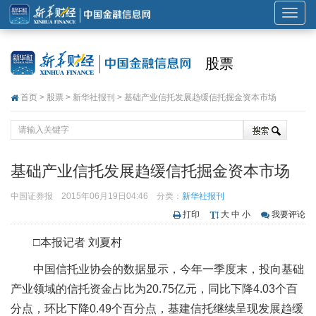
展
开
或
股票
折
叠
首页
>
股票
>
新华社报刊
> 基础产业信托发展趋缓信托掘金资本市场
导
航
基础产业信托发展趋缓信托掘金资本市场
中国证券报
2015年06月19日04:46
分类：
新华社报刊
打印
大
中
小
我要评论
□本报记者 刘夏村
中国信托业协会的数据显示，今年一季度末，投向基础
产业领域的信托资金占比为20.75亿元，同比下降4.03个百
分点，环比下降0.49个百分点，基建信托继续呈现发展趋缓