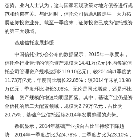
态势。业内人士认为，这与国家宏观政策对地方债务进行规
范和约束有关。与此同时，信托公司借助A股走牛，大力拓
展证券投资业务。截至一季度末，证券投资已成为信托投资
的第三大领域。
基建信托发展趋缓
中国信托业协会公布的数据显示，2015年一季度末，
信托全行业管理的信托资产规模为14.41万亿元(平均每家信
托公司管理资产规模达到2119.10亿元)，较2014年1季度的
11.73万亿元，年度同比增长22.85%；较2014年末的13.98
万亿元，季度环比增长3.08%。无论是同比增速，还是环比
增速，资产规模的增速均明显回落。其中，基础产业仍是资
金信托的第二大配置领域，规模为2.79万亿元，占比为
20.75%，基础产业信托延续2014年发展趋缓的态势。
数据显示，2014年基础产业投向占比呈持续下降趋
势，2014年一季度占比为24.78%，二季度占比为23.10%，