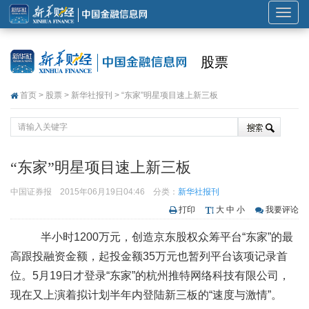
展
开
或
股票
折
叠
首页
>
股票
>
新华社报刊
> “东家”明星项目速上新三板
导
航
“东家”明星项目速上新三板
中国证券报
2015年06月19日04:46
分类：
新华社报刊
打印
大
中
小
我要评论
半小时1200万元，创造京东股权众筹平台“东家”的最
高跟投融资金额，起投金额35万元也暂列平台该项记录首
位。5月19日才登录“东家”的杭州推特网络科技有限公司，
现在又上演着拟计划半年内登陆新三板的“速度与激情”。