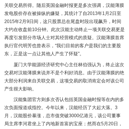
关联交易所得。随后英国金融时报更是多次强调，汉能薄膜
发电股价存在被操纵的嫌疑，其统计了自2013年1月2日至
2015年2月9日间，这只股票总在尾盘时段出现飙升，时间
大约在收盘前10分钟。此次汉能主动终止一项关联交易更是
再度引发部分市场人士对其经营模式的质疑。汉能薄膜首席
执行官代明芳也曾表示，“我们目前的客户是我们的主要股
东，正是这一点让其他人产生了怀疑”。
厦门大学能源经济研究中心主任林伯强认为，终止这次
交易对汉能薄膜来说并不是个利好消息。由于汉能薄膜的绝
大部分利润来自关联交易，这项交易的取消肯定会对该公司
产生很大影响。
汉能集团官方则多次否认包括英国金融时报等在内的多
次负面报道或指控。今年以来，汉能经历了大起大落。3
月，汉能股价暴涨，总市值突破3000亿港元，该公司董事
局主席李河君坐上了内地新首富的宝座；然而在5月20日，