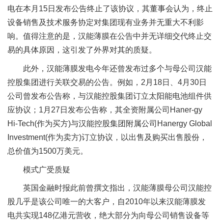
电在本月15日发布公告终止了该协议，其董事会认为，终止
设备销售及技术服务协定对集团现有业务并无重大不利影
响。值得注意的是，汉能薄膜在公告中并无详细交代终止交
易的具体原因，这引发了外界对其的质疑。
此外，汉能薄膜发电今年还曾发布过多个与母公司汉能
控股集团进行关联交易的公告。例如，2月18日、4月30日
公司曾发布公告称，与汉能控股集团订立太阳能电池组件供
应协议；1月27日发布公告称，其全资附属公司Haner-gy
Hi-Tech(作为买方)与汉能控股集团附属公司Hanergy Global
Investment(作为卖方)订立协议，以出售及购买出售股份，
总价值为1500万美元。
模式广受质疑
英国金融时报此前曾撰文指出，汉能薄膜母公司汉能控
股几乎是该公司唯一的大客户，自2010年以来汉能薄膜发
电共实现148亿港元营收，绝大部分为向母公司销售设备等