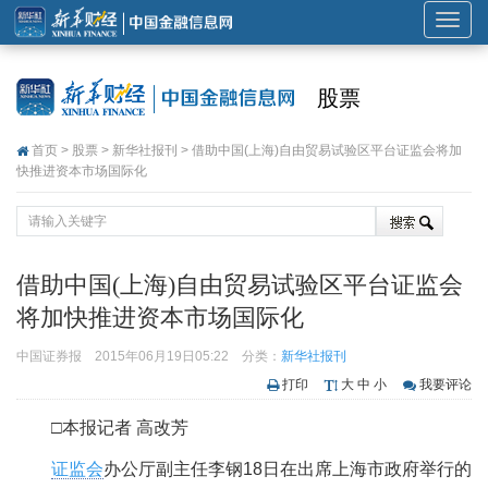
展
开
或
股票
折
叠
首页
>
股票
>
新华社报刊
> 借助中国(上海)自由贸易试验区平台证监会将加
导
快推进资本市场国际化
航
借助中国(上海)自由贸易试验区平台证监会
将加快推进资本市场国际化
中国证券报
2015年06月19日05:22
分类：
新华社报刊
打印
大
中
小
我要评论
□本报记者 高改芳
证监会
办公厅副主任李钢18日在出席上海市政府举行的