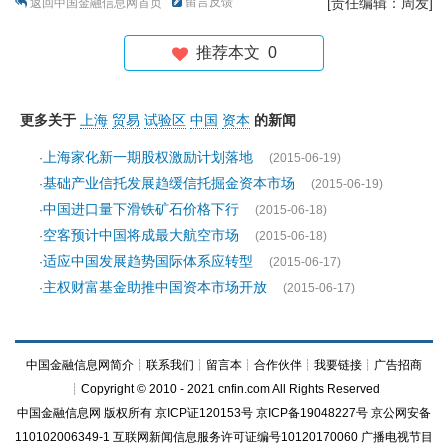
留言反馈
[责任编辑：周发]
返回中国金融信息网首页
推荐本文
0
更多关于
上海
贸易
试验区
中国
资本
的新闻
上海家化新一期股权激励计划落地
·
(2015-06-19)
基础产业信托发展趋缓信托掘金资本市场
·
(2015-06-19)
中国进口量下滑铁矿石价格下行
·
(2015-06-18)
空客预计中国将成最大航空市场
·
(2015-06-18)
适应中国发展趋势国际体系应转型
·
(2015-06-17)
主权财富基金助推中国资本市场开放
·
(2015-06-17)
中国金融信息网简介
┊
联系我们
┊
留言本
┊
合作伙伴
┊
我要链接
┊
广告招商
┊Copyright © 2010 - 2021 cnfin.com All Rights Reserved
中国金融信息网
版权所有
京ICP证120153号
京ICP备19048227号 京公网安备
110102006349-1 互联网新闻信息服务许可证编号10120170060
广播电视节目