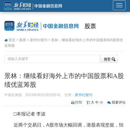
展
开
或
股票
折
叠
首页
>
股票
>
新华社报刊
> 景林：继续看好海外上市的中国股票和A股绩优
导
蓝筹股
航
景林：继续看好海外上市的中国股票和A股
绩优蓝筹股
中国证券报
2015年06月20日05:41
分类：
新华社报刊
打印
大
中
小
我要评论
□本报记者 李波
近两个交易日，A股市场大幅回调，港股表现坚挺，恒