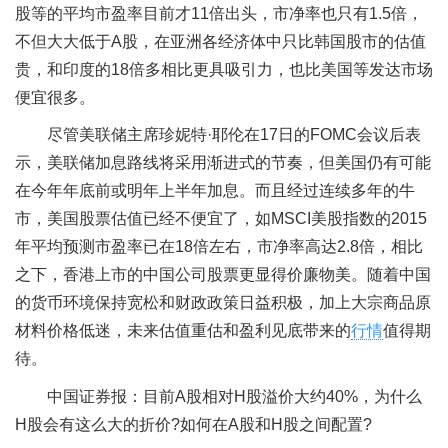
股等的平均市盈率目前才11倍出头，市净率也只有1.5倍，
不但大大低于A股，在亚洲各经济体中只比韩国股市的估值
贵，和印度的18倍多相比更具吸引力，也比美国等发达市场
便宜很多。
尽管美联储主席珍妮特·耶伦在17日的FOMC会议后表
示，美联储加息路线将采用渐进式的节奏，但美国仍有可能
在今年年底前或明年上半年加息。而且经过连续多年的牛
市，美国股票估值已经不便宜了，如MSCI美股指数的2015
年平均预测市盈率已在18倍左右，市净率高达2.8倍，相比
之下，香港上市的中国公司股票更显得价廉物美。随着中国
的货币环境保持宽松和财政政策日益积极，加上大宗商品原
材料价格低迷，未来估值重估和盈利见底带来的
行情
值得期
待。
中国证券报：目前A股相对H股溢价大约40%，为什么
H股会有这么大的折价?如何在A股和H股之间配置?