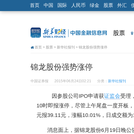
首页
中国
国际
人民币
绿金
股票
外汇
股票
首页
>
股票
>
新华社报刊
> 锦龙股份强势涨停
锦龙股份强势涨停
中国证券报
2015年06月24日02:21
分类：
新华社报刊
因参股公司IPO申请获
证监会
受理
10时即报涨停，尽管上午尾盘一度开板，
元报39.11元，涨幅10.01%，日成交额
消息面上，据锦龙股份6月19日晚