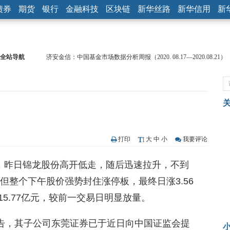
债券
期货
银行
金融科技
区块链
新华丝路
新华信用
新
全站导航
济安金信：中国基金市场数据分析周报（2020. 08.17—2020.08.21）
【见·闻】疫情下，新加坡旅游业步履维艰
记者手记：疫情下的香港零售业如何浴火重生？
【见·闻】疫情下一家香港传统零售商的转型突围之旅
济安金信：中国基金市场数据分析周报（2020. 07.27—2020.07.31）
【新华财经调查】同业存单、结构性存款玩起“跷跷板” 结构性失衡
在“隐秘的角落”
央行公开市场净投放300亿元 短端资金利率明显下行
打印
大
中
小
我要评论
基本面及股市双轮冲击 债市回调十年期债表现最弱
，昨日锦龙股份高开低走，随后迅速拉升，不到
沥青期货连续两日涨逾3% 沪银及两粕涨势喜人
恒生聚源：北斗收官之星发射成功，全产业链解析
但整个下午股价强势封住涨停板，最终日涨3.56
为15.77亿元，较前一交易日明显放量。
公告，其子公司东莞证券已于近日向中国证监会提