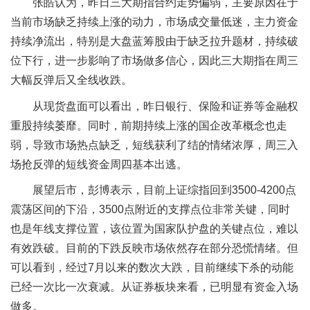
张皓认为，昨日三大期指合约走势偏弱，主要原因在于
当前市场缺乏持续上涨的动力，市场成交量低迷，主力资金
持续净流出，特别是大盘蓝筹股由于缺乏拉升题材，持续破
位下行，进一步影响了市场做多信心，因此三大期指在周三
大幅反弹后又全线收跌。
从现货盘面可以看出，昨日银行、保险和证券等金融权
重股持续萎靡。同时，前期持续上涨的国企改革概念也走
弱，导致市场热点缺乏，短线获利了结的情绪浓厚，周三入
场抢反弹的短线资金周四基本出逃。
展望后市，彭博表示，目前上证综指回到3500-4200点
震荡区间的下沿，3500点附近的支撑点位非常关键，同时
也是年线支撑位置，该位置为国家队护盘的关键点位，难以
有效跌破。目前的下跌反映市场依然存在部分恐慌情绪。但
可以看到，经过7月以来的数次大跌，目前继续下杀的动能
已经一次比一次衰减。从证券板块来看，已明显有资金入场
做多。