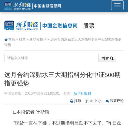
展
开
或
股票
折
叠
首页
>
股票
>
新华社报刊
> 远月合约深贴水三大期指料分化中证500期指更
导
强势
航
远月合约深贴水三大期指料分化中证500期
指更强势
中国证券报
2015年08月21日05:01
分类：
新华社报刊
打印
大
中
小
我要评论
□本报记者 叶斯琦
“现货一直往下砸，不过期指明显跌不下去了。”昨日盘