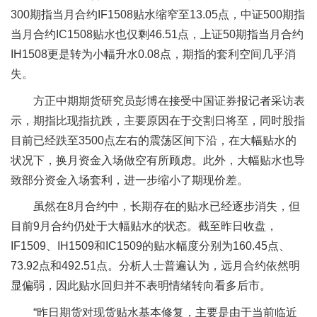
300期指当月合约IF1508贴水缩窄至13.05点，中证500期指
当月合约IC1508贴水也仅剩46.51点，上证50期指当月合约
IH1508更是转为小幅升水0.08点，期指的套利空间几乎消
失。
方正中期期货研究员彭博在接受中国证券报记者采访表
示，期指比现指抗跌，主要原因在于交割日将至，同时股指
目前已经跌至3500点左右的震荡区间下沿，在大幅贴水的
状况下，换月资金入场做空有所顾虑。此外，大幅贴水也导
致部分资金入场套利，进一步缩小了期现价差。
虽然在8月合约中，长期存在的贴水已经逐步消失，但
目前9月合约仍处于大幅贴水的状态。截至昨日收盘，
IF1509、IH1509和IC1509的贴水幅度分别为160.45点、
73.92点和492.51点。分析人士普遍认为，远月合约依然明
显偏弱，因此贴水回归并不表明情绪转向看多后市。
“昨日期货对现货贴水基本修复，主要是由于当前临近