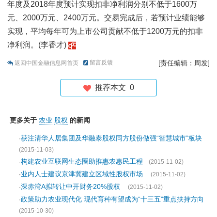
年度及2018年度预计实现扣非净利润分别不低于1600万
元、2000万元、2400万元。交易完成后，若预计业绩能够
实现，平均每年可为上市公司贡献不低于1200万元的扣非
净利润。(李香才)
留言反馈
[责任编辑：周发]
返回中国金融信息网首页
推荐本文
0
更多关于
农业
股权
的新闻
获注清华人居集团及华融泰股权同方股份做强“智慧城市”板块
·
(2015-11-03)
构建农业互联网生态圈助推惠农惠民工程
·
(2015-11-02)
业内人士建议京津冀建立区域性股权市场
·
(2015-11-02)
深赤湾A拟转让中开财务20%股权
·
(2015-11-02)
政策助力农业现代化 现代育种有望成为“十三五”重点扶持方向
·
(2015-10-30)