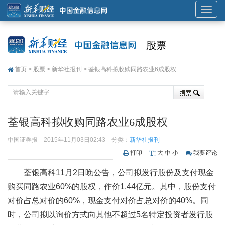
展
开
或
股票
折
叠
首页
>
股票
>
新华社报刊
> 荃银高科拟收购同路农业6成股权
导
航
荃银高科拟收购同路农业6成股权
中国证券报
2015年11月03日02:43
分类：
新华社报刊
打印
大
中
小
我要评论
荃银高科11月2日晚公告，公司拟发行股份及支付现金
购买同路农业60%的股权，作价1.44亿元。其中，股份支付
对价占总对价的60%，现金支付对价占总对价的40%。同
时，公司拟以询价方式向其他不超过5名特定投资者发行股