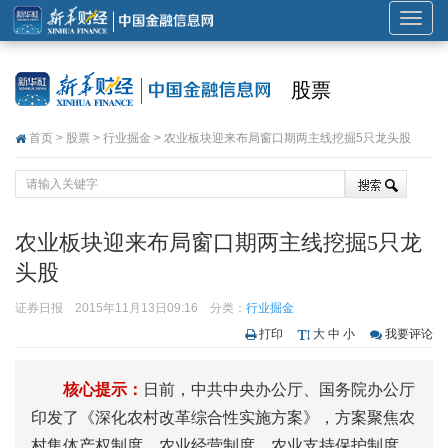
展
开
或
股票
折
叠
首页
>
股票
>
行业掘金
> 农业板块迎来布局窗口期两主线挖掘5只龙头股
导
航
农业板块迎来布局窗口期两主线挖掘5只龙
头股
证券日报
2015年11月13日09:16
分类：
行业掘金
打印
大
中
小
我要评论
核心提示：
日前，中共中央办公厅、国务院办公厅
印发了《深化农村改革综合性实施方案》，方案聚焦农
村集体产权制度、农业经营制度、农业支持保护制度、