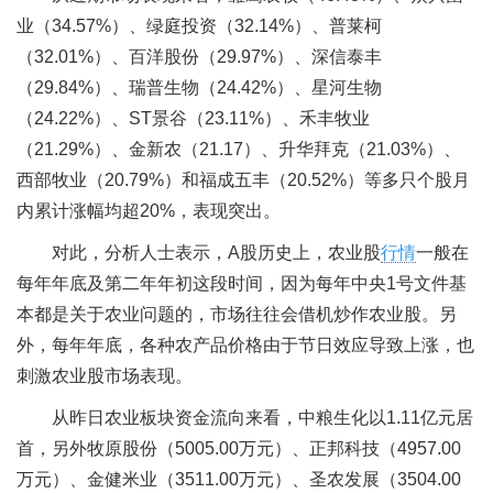
业（34.57%）、绿庭投资（32.14%）、普莱柯
（32.01%）、百洋股份（29.97%）、深信泰丰
（29.84%）、瑞普生物（24.42%）、星河生物
（24.22%）、ST景谷（23.11%）、禾丰牧业
（21.29%）、金新农（21.17）、升华拜克（21.03%）、
西部牧业（20.79%）和福成五丰（20.52%）等多只个股月
内累计涨幅均超20%，表现突出。
对此，分析人士表示，A股历史上，农业股
行情
一般在
每年年底及第二年年初这段时间，因为每年中央1号文件基
本都是关于农业问题的，市场往往会借机炒作农业股。另
外，每年年底，各种农产品价格由于节日效应导致上涨，也
刺激农业股市场表现。
从昨日农业板块资金流向来看，中粮生化以1.11亿元居
首，另外牧原股份（5005.00万元）、正邦科技（4957.00
万元）、金健米业（3511.00万元）、圣农发展（3504.00