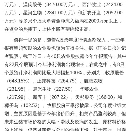
万元）、温氏股份（3470.00万元）、西部牧业（2424.00
万元）、星河生物（2341.00万元）和新农开发（2052.00
万元）等多只个股大单资金净流入额均在2000万元以上，
在资金的热捧下，上述个股有望继续走高。
值得一提的是，随着A股跨年度行情逐渐深入，一些年
报有望超预期的农业股也较为值得关注。据《证券日报》记
者观察，截至昨日，有40只农业股披露今年年报预告，其中
有22只个股预计今年净利润将出现增长，在此之中，有8只
个股预计净利润同比最大增幅超100%，分别为：牧原股份
（648.15%）、正邦科技（264.75）、雏鹰农牧
（231.95）、晨光生物（227.50）、华英农业
（217.99）、新五丰（207.22）、天邦股份（166.00）和
獐子岛（102.52）。牧原股份三季报披露，公司年度业绩大
增，主要原因是基于今年猪价回升，相关产品盈利较高，但
未来生猪市场价格的大幅下滑以及疫病的发生、原材料价格
的上涨等，仍然可能造成公司的业绩下滑。对于该股，国泰