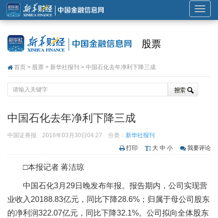
展
开
或
股票
折
叠
首页
>
股票
>
新华社报刊
> 中国石化去年净利下降三成
导
航
中国石化去年净利下降三成
中国证券报
2016年03月30日04:27
分类：
新华社报刊
打印
大
中
小
我要评论
□本报记者 蒋洁琼
中国石化3月29日晚发布年报。报告期内，公司实现营
业收入20188.83亿元，同比下降28.6%；归属于母公司股东
的净利润322.07亿元，同比下降32.1%。公司拟向全体股东