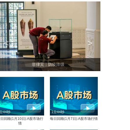
<
>
菲律宾：防疫降级
分44秒
1分44秒
日回顾(1月10日):A股市场行
每日回顾(1月7日):A股市场行情
情