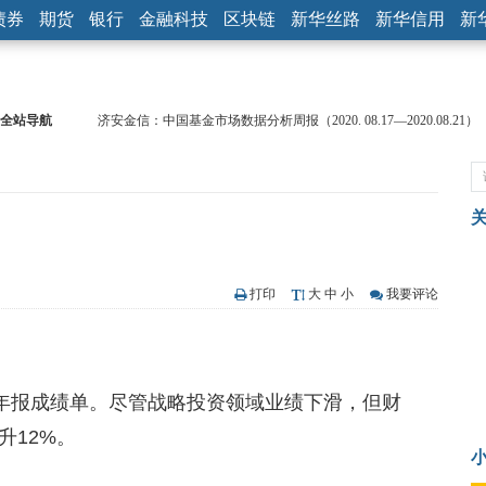
债券
期货
银行
金融科技
区块链
新华丝路
新华信用
新
全站导航
济安金信：中国基金市场数据分析周报（2020. 08.17—2020.08.21）
【见·闻】疫情下，新加坡旅游业步履维艰
记者手记：疫情下的香港零售业如何浴火重生？
【见·闻】疫情下一家香港传统零售商的转型突围之旅
济安金信：中国基金市场数据分析周报（2020. 07.27—2020.07.31）
【新华财经调查】同业存单、结构性存款玩起“跷跷板” 结构性失衡
在“隐秘的角落”
央行公开市场净投放300亿元 短端资金利率明显下行
打印
大
中
小
我要评论
基本面及股市双轮冲击 债市回调十年期债表现最弱
沥青期货连续两日涨逾3% 沪银及两粕涨势喜人
恒生聚源：北斗收官之星发射成功，全产业链解析
份年报成绩单。尽管战略投资领域业绩下滑，但财
升12%。