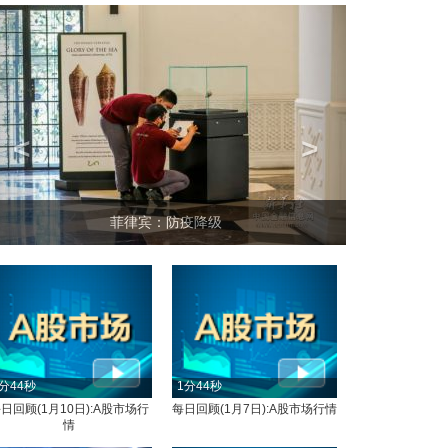
<
>
菲律宾：防疫降级
分44秒
1分44秒
日回顾(1月10日):A股市场行
每日回顾(1月7日):A股市场行情
情