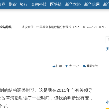
债券
期货
银行
金融科技
区块链
新华丝路
新华信用
新
全站导航
济安金信：中国基金市场数据分析周报（2020. 08.17—2020.08.21）
【见·闻】疫情下，新加坡旅游业步履维艰
记者手记：疫情下的香港零售业如何浴火重生？
【见·闻】疫情下一家香港传统零售商的转型突围之旅
济安金信：中国基金市场数据分析周报（2020. 07.27—2020.07.31）
【新华财经调查】同业存单、结构性存款玩起“跷跷板” 结构性失衡
在“隐秘的角落”
央行公开市场净投放300亿元 短端资金利率明显下行
打印
大
中
小
我要评论
基本面及股市双轮冲击 债市回调十年期债表现最弱
沥青期货连续两日涨逾3% 沪银及两粕涨势喜人
恒生聚源：北斗收官之星发射成功，全产业链解析
刻的结构调整时期。这是我在2011年向有关领导
，因为改革滞后耽误了一些时间，但我的判断没有变，
个字。