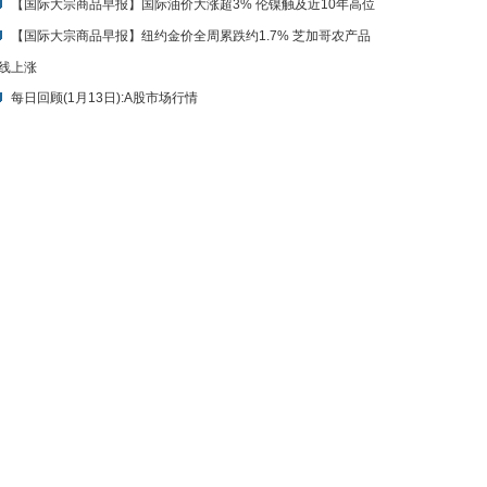
【国际大宗商品早报】国际油价大涨超3% 伦镍触及近10年高位
【国际大宗商品早报】纽约金价全周累跌约1.7% 芝加哥农产品
线上涨
每日回顾(1月13日):A股市场行情