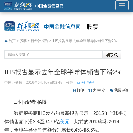
展
开
或
股票
折
叠
首页
>
股票
>
新华社报刊
> IHS报告显示去年全球半导体销售下滑2%
导
航
IHS报告显示去年全球半导体销售下滑2%
中国证券报
2016年04月07日02:45
分类：
新华社报刊
打印
大
中
小
我要评论
□本报记者 杨博
数据服务商IHS发布的最新报告显示，2015年全球半导
体销售额下滑2%至3473亿
美元
。此前的2013年和2014
年，全球半导体销售额分别增长6.4%和8.3%。