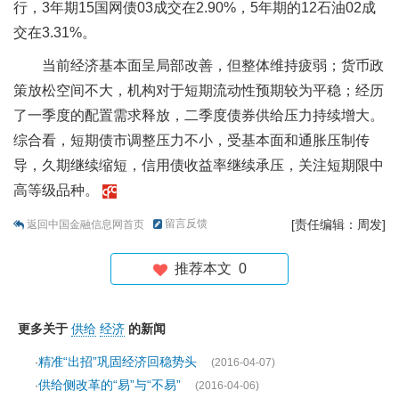
行，3年期15国网债03成交在2.90%，5年期的12石油02成
交在3.31%。
当前经济基本面呈局部改善，但整体维持疲弱；货币政
策放松空间不大，机构对于短期流动性预期较为平稳；经历
了一季度的配置需求释放，二季度债券供给压力持续增大。
综合看，短期债市调整压力不小，受基本面和通胀压制传
导，久期继续缩短，信用债收益率继续承压，关注短期限中
高等级品种。
留言反馈
[责任编辑：周发]
返回中国金融信息网首页
推荐本文
0
更多关于
供给
经济
的新闻
精准“出招”巩固经济回稳势头
·
(2016-04-07)
供给侧改革的“易”与“不易”
·
(2016-04-06)