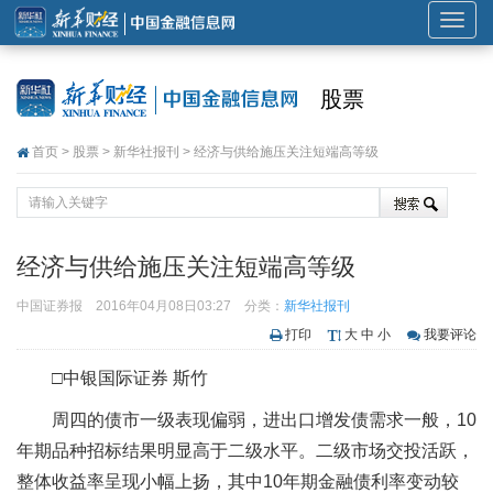
展
开
或
股票
折
叠
首页
>
股票
>
新华社报刊
> 经济与供给施压关注短端高等级
导
航
经济与供给施压关注短端高等级
中国证券报
2016年04月08日03:27
分类：
新华社报刊
打印
大
中
小
我要评论
□中银国际证券 斯竹
周四的债市一级表现偏弱，进出口增发债需求一般，10
年期品种招标结果明显高于二级水平。二级市场交投活跃，
整体收益率呈现小幅上扬，其中10年期金融债利率变动较