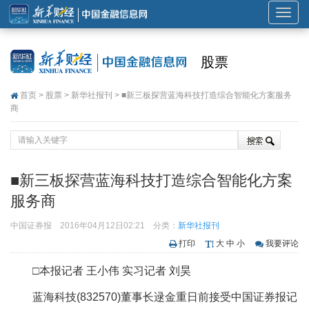
展
开
或
股票
折
叠
首页
>
股票
>
新华社报刊
> ■新三板探营蓝海科技打造综合智能化方案服务
导
商
航
■新三板探营蓝海科技打造综合智能化方案
服务商
中国证券报
2016年04月12日02:21
分类：
新华社报刊
打印
大
中
小
我要评论
□本报记者 王小伟 实习记者 刘昊
蓝海科技(832570)董事长逯金重日前接受中国证券报记