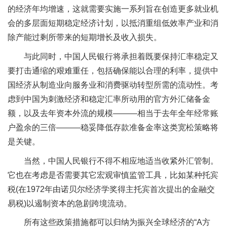
的经济年均增速，这就需要实施一系列旨在创造更多就业机
会的多层面短期稳定经济计划，以抵消重组低效率产业和消
除产能过剩所带来的短期增长及收入损失。
与此同时，中国人民银行将承担着既要保持汇率稳定又
要打击通缩的艰难重任，包括确保能以合理的利率，提供中
国经济从制造业向服务业和消费驱动转型所需的流动性。考
虑到中国为刺激经济和稳定汇率所动用的官方外汇储备金
额，以及去年资本外流的规模———相当于去年全年经常账
户盈余的三倍———稳妥降低存款准备金率这类宽松策略将
是关键。
当然，中国人民银行不得不相应地适当收紧外汇管制。
它也在考虑是否需要其它宏观审慎监管工具，比如某种托宾
税(在1972年由诺贝尔经济学奖得主托宾首次提出的金融交
易税)以遏制资本的急剧跨境流动。
所有这些政策措施都可以归纳为振兴全球经济的“A方