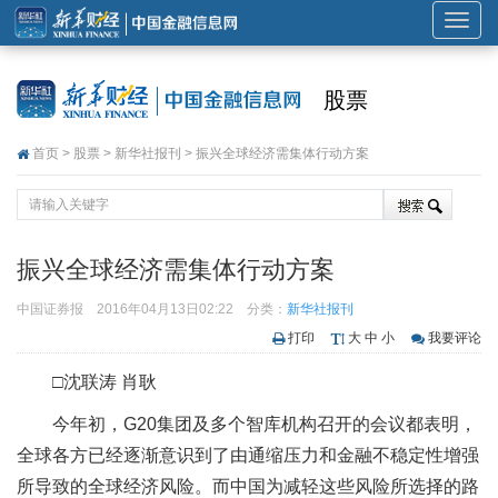
展
开
或
股票
折
叠
首页
>
股票
>
新华社报刊
> 振兴全球经济需集体行动方案
导
航
振兴全球经济需集体行动方案
中国证券报
2016年04月13日02:22
分类：
新华社报刊
打印
大
中
小
我要评论
□沈联涛 肖耿
今年初，G20集团及多个智库机构召开的会议都表明，
全球各方已经逐渐意识到了由通缩压力和金融不稳定性增强
所导致的全球经济风险。而中国为减轻这些风险所选择的路