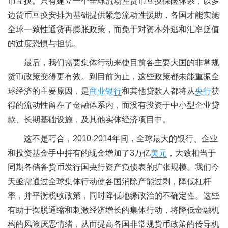
币互换。只有建立一个全球流动性货币互换保险体系，以多
边货币互换安排为基础提供紧急流动性援助，各国才能实施
全球一致性通货再膨胀政策，而免于对资本外逃和汇率贬值
的过度恐惧与担忧。
最后，我们需要集体行动来使目前各主要大国的非常规
货币政策变得更有效。到目前为止，这些政策都未能重振全
球经济的主要原因，是
商业银行
和其他贷款人都将从
央行
获
得的流动性留在了金融体系内，而没有投资于中小型企业贷
款、长期基础设施，及其他实体经济项目中。
这不是巧合，2010-2014年间，全球最大的银行、企业
和投资基金手中持有的现金增加了3万亿
美元
，大致相当于
同期各储备货币发行国央行资产负债表的扩张规模。我们今
天亟需通过全球集体行动使各国消除产能过剩，降低杠杆
率，并平衡税收政策，同时降低地缘政治的不确定性。这些
有助于摆脱通缩和刺激经济增长的集体行动，将降低金融机
构的风险厌恶情绪，从而提高各国非常规货币政策的传导机