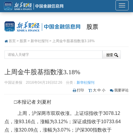
展
开
或
股票
折
叠
首页
>
股票
>
新华社报刊
> 上周金牛股基指数涨3.18%
导
航
上周金牛股基指数涨3.18%
中国证券报
2016年04月19日02:26
分类：
新华社报刊
打印
大
中
小
我要评论
□本报记者 刘夏村
上周，沪深两市双双收涨。上证综指收于3078.12
点，涨93.16点，涨幅为3.12%；深证成指收于10733.64
点，涨320.09点，涨幅为3.07%；沪深300指数收于