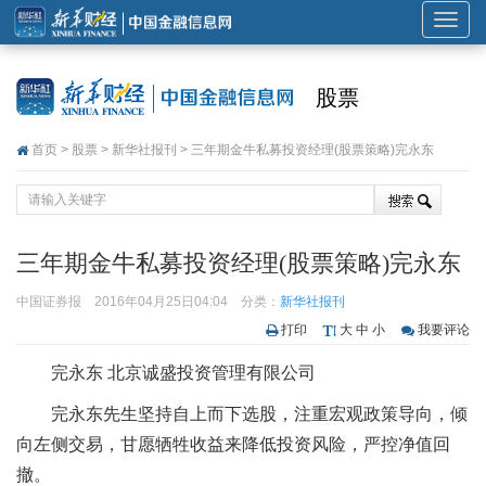
展
开
或
股票
折
叠
首页
>
股票
>
新华社报刊
> 三年期金牛私募投资经理(股票策略)完永东
导
航
三年期金牛私募投资经理(股票策略)完永东
中国证券报
2016年04月25日04:04
分类：
新华社报刊
打印
大
中
小
我要评论
完永东 北京诚盛投资管理有限公司
完永东先生坚持自上而下选股，注重宏观政策导向，倾
向左侧交易，甘愿牺牲收益来降低投资风险，严控净值回
撤。