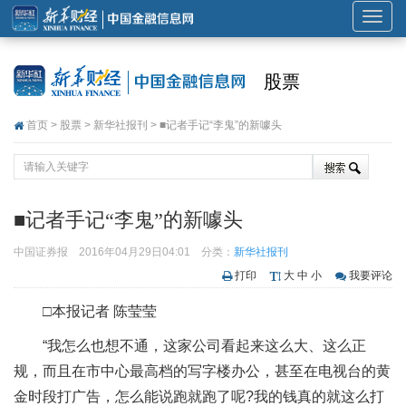
展
开
或
股票
折
叠
首页
>
股票
>
新华社报刊
> ■记者手记“李鬼”的新噱头
导
航
■记者手记“李鬼”的新噱头
中国证券报
2016年04月29日04:01
分类：
新华社报刊
打印
大
中
小
我要评论
□本报记者 陈莹莹
“我怎么也想不通，这家公司看起来这么大、这么正
规，而且在市中心最高档的写字楼办公，甚至在电视台的黄
金时段打广告，怎么能说跑就跑了呢?我的钱真的就这么打