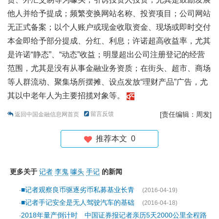
他人并给予提成；频繁变换网站名称、投资项目；公司网站
无正式备案；以个人账户或现金收取资金、现场或即时交付
本金即给予部分提成、分红、利息；许诺超高收益率，尤其
是许诺“静态”、“动态”收益；明显超出公司注册登记的经营
范围，尤其是没有从事金融业务资质；在街头、超市、商场
等人群流动、聚集场所摆摊、设点发放“理财产品”广告，尤
其以中老年人为主要招揽对象等。
留言反馈
[责任编辑：周发]
返回中国金融信息网首页
推荐本文
0
更多关于
记者
李鬼
噱头
手记
的新闻
■记者观察良币驱逐劣币私募基业长青
·
(2016-04-19)
■记者手记安全是无人驾驶汽车的基础
·
(2016-04-18)
2018年量产倒计时 中国证券报记者亲历5天2000公里全程路
·