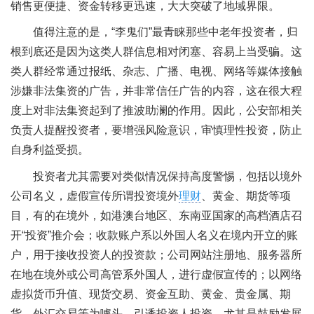
销售更便捷、资金转移更迅速，大大突破了地域界限。
值得注意的是，“李鬼们”最青睐那些中老年投资者，归
根到底还是因为这类人群信息相对闭塞、容易上当受骗。这
类人群经常通过报纸、杂志、广播、电视、网络等媒体接触
涉嫌非法集资的广告，并非常信任广告的内容，这在很大程
度上对非法集资起到了推波助澜的作用。因此，公安部相关
负责人提醒投资者，要增强风险意识，审慎理性投资，防止
自身利益受损。
投资者尤其需要对类似情况保持高度警惕，包括以境外
公司名义，虚假宣传所谓投资境外
理财
、黄金、期货等项
目，有的在境外，如港澳台地区、东南亚国家的高档酒店召
开“投资”推介会；收款账户系以外国人名义在境内开立的账
户，用于接收投资人的投资款；公司网站注册地、服务器所
在地在境外或公司高管系外国人，进行虚假宣传的；以网络
虚拟货币升值、现货交易、资金互助、黄金、贵金属、期
货、外汇交易等为噱头，引诱投资人投资，尤其是鼓励发展