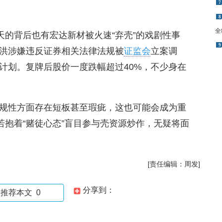
7
8
全
天的背后也有宏达新材被火速“弃壳”的戏剧性事
9
洪涉嫌违反证券相关法律法规被
证监会
立案调
计划。复牌后股价一度跌幅超过40%，不少身在
规性方面存在短板甚至瑕疵，这也可能会成为重
若抱着“赌徒心态”盲目参与壳资源炒作，无疑将面
[责任编辑：周发]
分享到：
推荐本文
0