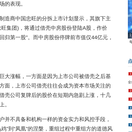
场的表现。
制造商中国忠旺的分拆上市计划显示，其旗下主
忠旺集团)，将通过借壳中房股份登陆A股，作价
1
筹回归第一股”。而中房股份停牌前市值仅44亿元，
1
巨大涨幅，一方面是因为上市公司被借壳之后基
全
方面，上市公司借壳往往会成为资本市场关注的
2
借壳公司复牌后的股价在短期内急剧上涨，十几
3
上。
4
5
户并不具备和机构一样的资金实力和风控手段，
6
鸡”到“凤凰”的涅槃，重组过程中重组方的道德风