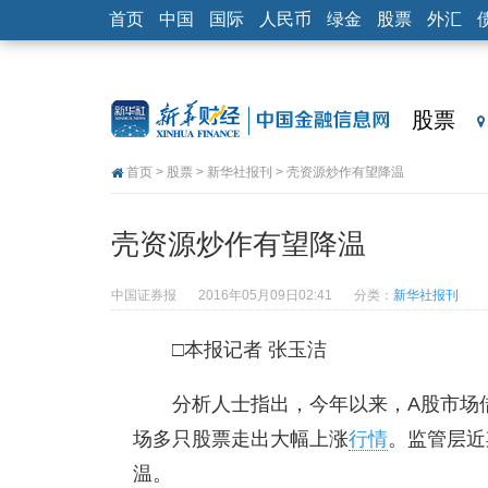
首页
中国
国际
人民币
绿金
股票
外汇
股票
首页
>
股票
>
新华社报刊
> 壳资源炒作有望降温
壳资源炒作有望降温
中国证券报
2016年05月09日02:41
分类：
新华社报刊
□本报记者 张玉洁
分析人士指出，今年以来，A股市场借
场多只股票走出大幅上涨
行情
。监管层近
温。