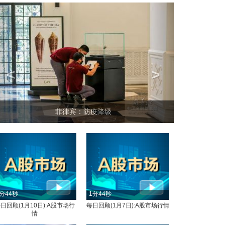
<
>
菲律宾：防疫降级
分44秒
1分44秒
日回顾(1月10日):A股市场行
每日回顾(1月7日):A股市场行情
情