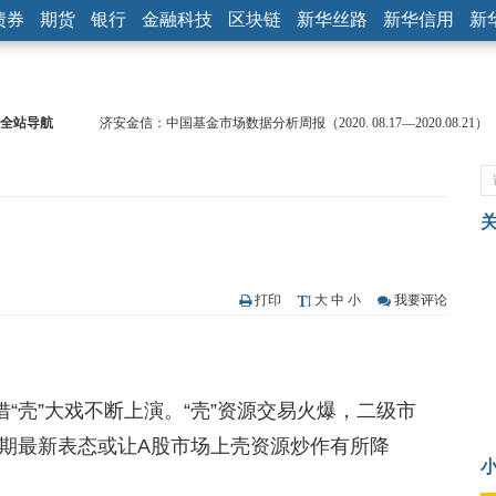
债券
期货
银行
金融科技
区块链
新华丝路
新华信用
新
济安金信：中国基金市场数据分析周报（2020. 08.17—2020.08.21）
全站导航
【见·闻】疫情下，新加坡旅游业步履维艰
记者手记：疫情下的香港零售业如何浴火重生？
【见·闻】疫情下一家香港传统零售商的转型突围之旅
济安金信：中国基金市场数据分析周报（2020. 07.27—2020.07.31）
【新华财经调查】同业存单、结构性存款玩起“跷跷板” 结构性失衡
在“隐秘的角落”
央行公开市场净投放300亿元 短端资金利率明显下行
打印
大
中
小
我要评论
基本面及股市双轮冲击 债市回调十年期债表现最弱
沥青期货连续两日涨逾3% 沪银及两粕涨势喜人
恒生聚源：北斗收官之星发射成功，全产业链解析
“壳”大戏不断上演。“壳”资源交易火爆，二级市
济安金信：中国基金市场数据分析周报（2020. 08.17—2020.08.21）
期最新表态或让A股市场上壳资源炒作有所降