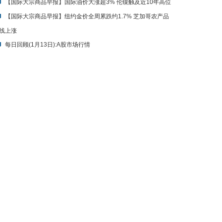
【国际大宗商品早报】国际油价大涨超3% 伦镍触及近10年高位
【国际大宗商品早报】纽约金价全周累跌约1.7% 芝加哥农产品
线上涨
每日回顾(1月13日):A股市场行情