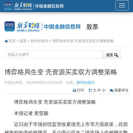
展
开
或
股票
折
叠
首页
>
股票
>
新华社报刊
> 博弈格局生变 壳资源买卖双方调整策略
导
航
博弈格局生变 壳资源买卖双方调整策略
中国证券报
2016年05月12日04:09
分类：
新华社报刊
打印
大
中
小
我要评论
博弈格局生变 壳资源买卖双方调整策略
本报记者 黄莹颖
近日由于市场担忧监管收紧借壳上市等方面政策，此前
被热炒的壳价格降温，不少壳公司在二级市场上也被砸出数