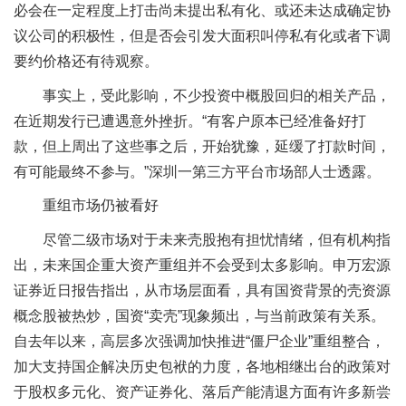
必会在一定程度上打击尚未提出私有化、或还未达成确定协
议公司的积极性，但是否会引发大面积叫停私有化或者下调
要约价格还有待观察。
事实上，受此影响，不少投资中概股回归的相关产品，
在近期发行已遭遇意外挫折。“有客户原本已经准备好打
款，但上周出了这些事之后，开始犹豫，延缓了打款时间，
有可能最终不参与。”深圳一第三方平台市场部人士透露。
重组市场仍被看好
尽管二级市场对于未来壳股抱有担忧情绪，但有机构指
出，未来国企重大资产重组并不会受到太多影响。申万宏源
证券近日报告指出，从市场层面看，具有国资背景的壳资源
概念股被热炒，国资“卖壳”现象频出，与当前政策有关系。
自去年以来，高层多次强调加快推进“僵尸企业”重组整合，
加大支持国企解决历史包袱的力度，各地相继出台的政策对
于股权多元化、资产证券化、落后产能清退方面有许多新尝