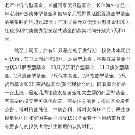
老产业混合型基金、长盛同泰债券型基金、长信海外收益一
年定期开放债券型基金和银华多元视野灵活配置混合型基金
的募集时间均超过25天；而东吴鼎元双债债券型基金和东方
红稳添利纯债债券型发起式基金的募集时间分别为5天和1
天。
截至上周五，共有51只基金处于发行期，投资者本周仍
可认购，其中上周新增16只。从类型上看，本期在发基金中
包括3只股票型基金、23只灵活混合型基金、11只债券型基
金、2只混合型基金、7只保本基金、2只指数型基金、1只
货币基金和2只商品型基金(黄金现货合约)。随着黄金价格
一路上涨，最近几周接连发售黄金相关主题的商品型基金，
有需要的投资者可择优配置。需要注意的是，根据基金发售
公告，博时裕盛纯债、中银合利、博时安润18个月、民生加
银量化中国和富国美丽中国等19只基金将于下周结束募集，
有意参与的投资者需抓住最后的认购时机。