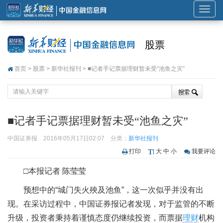
展
开
或
股票
折
叠
首页
>
股票
>
新华社报刊
> ■记者手记票据理财暂未受“池鱼之灾”
导
航
■记者手记票据理财暂未受“池鱼之灾”
中国证券报
2016年05月17日02:07
分类：
新华社报刊
打印
大
中
小
我要评论
□本报记者 陈莹莹
预想中的“城门失火殃及池鱼”，这一次似乎并没有出
现。在采访过程中，中国证券报记者发现，对于监管的不断
升级，投资者秉持着谨慎态度仍继续投资，而票据
理财
机构