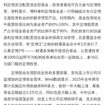
利定增灵活配置混合型基金，投资者最低可百元参与定增投
资。资料显示，博时睿利定增基金是一只明确提出专注定增
主题投资机会的积极管理型产品。封闭期内，基金投资组合
中股票投资比例为基金资产的0%-100%，其中定增股票资
产占非现金基金资产的比例不低于80%。而此前发行的信诚
鼎利定增灵活配置混合基金则强调主动管理，且是覆盖全程
的主动管理。有“定增王”之称的财通基金在今年2月发行了
公募定增2号———财通多策略升级混合基金，让普通投资
者1000元起即可与机构投资者站在同一起跑线上，参与亿
元级门槛的定增投资。
定增基金在现阶段走热有多重因素。首先是上市公司日
益增加的定增资金需求。Wind数据显示，2015年全年两市
累计实施定向增发融资800多次，较前一年大幅上涨，募集
资金总额超过1.3万亿元，同比也是大幅上涨。今年以来，
虽然市场震荡走弱，但是上市公司定增热情不减。其次则是