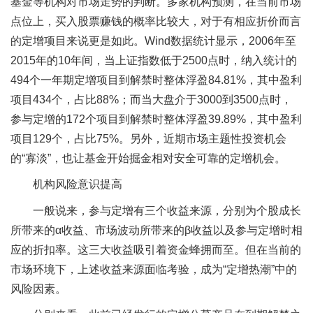
基金等机构对市场走势的判断。多家机构预测，在当前市场
点位上，买入股票赚钱的概率比较大，对于有相应折价而言
的定增项目来说更是如此。Wind数据统计显示，2006年至
2015年的10年间，当上证指数低于2500点时，纳入统计的
494个一年期定增项目到解禁时整体浮盈84.81%，其中盈利
项目434个，占比88%；而当大盘介于3000到3500点时，
参与定增的172个项目到解禁时整体浮盈39.89%，其中盈利
项目129个，占比75%。另外，近期市场主题性投资机会
的“寡淡”，也让基金开始掘金相对安全可靠的定增机会。
机构风险意识提高
一般说来，参与定增有三个收益来源，分别为个股成长
所带来的α收益、市场波动所带来的β收益以及参与定增时相
应的折扣率。这三大收益吸引着资金蜂拥而至。但在当前的
市场环境下，上述收益来源面临考验，成为“定增热潮”中的
风险因素。