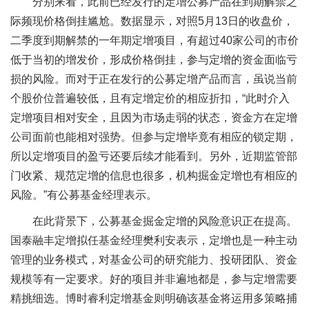
分别来看，此前已经发行的定增公募产品在到期解禁之
际频现价格倒挂尴尬。数据显示，对照5月13日的收盘价，
二季度到期解禁的一年期定增项目，有超过40家公司的市价
低于当初的增发价，形成价格倒挂，参与定增的资金面临亏
损的风险。而对于正在发行的公募定增产品而言，虽说当前
个股价位普遍较低，且有定增定价的相应折扣，“此时介入
定增项目相对安全，且因为市场走弱的状态，资金方在定增
公司面前也能相对强势。但参与定增毕竟有相应的锁定期，
所以定增项目的盈亏还要后续才能看到。另外，近期监管部
门收紧、规范定增的信息也很多，机构掘金定增也有相应的
风险。”有公募基金经理表示。
在此背景下，公募基金掘金定增的风险意识正在提高。
国泰融丰定增拟任基金经理樊利安表示，定增也是一种主动
管理的业务模式，对基金公司的研究能力、投研团队、资金
规模等有一定要求。好的项目并非遍地都是，参与定增需要
精挑细选。博时睿利定增基金则明确该基金将运用多策略捕