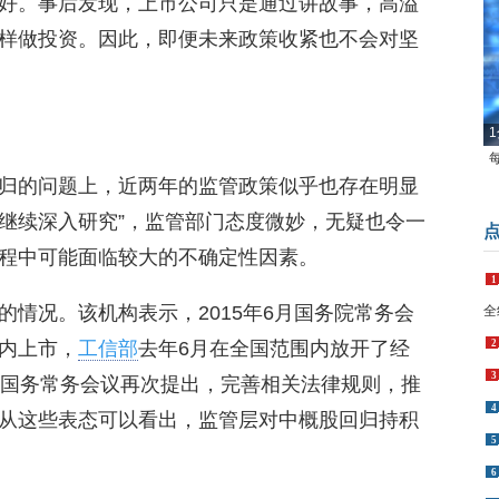
好。事后发现，上市公司只是通过讲故事，高溢
样做投资。因此，即便未来政策收紧也不会对坚
1
归的问题上，近两年的监管政策似乎也存在明显
“继续深入研究”，监管部门态度微妙，无疑也令一
1
程中可能面临较大的不确定性因素。
全
2
情况。该机构表示，2015年6月国务院常务会
3
内上市，
工信部
去年6月在全国范围内放开了经
4
月国务常务会议再次提出，完善相关法律规则，推
5
从这些表态可以看出，监管层对中概股回归持积
6
7
8