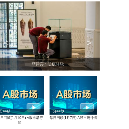
<
>
坐上火车看老挝
分44秒
1分44秒
日回顾(1月10日):A股市场行
每日回顾(1月7日):A股市场行情
情