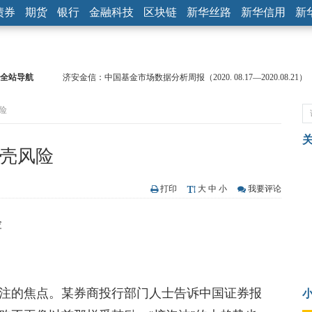
债券
期货
银行
金融科技
区块链
新华丝路
新华信用
新
全站导航
【见·闻】疫情下，新加坡旅游业步履维艰
记者手记：疫情下的香港零售业如何浴火重生？
险
【见·闻】疫情下一家香港传统零售商的转型突围之旅
济安金信：中国基金市场数据分析周报（2020. 07.27—2020.07.31）
【新华财经调查】同业存单、结构性存款玩起“跷跷板” 结构性失衡
借壳风险
在“隐秘的角落”
央行公开市场净投放300亿元 短端资金利率明显下行
基本面及股市双轮冲击 债市回调十年期债表现最弱
打印
大
中
小
我要评论
沥青期货连续两日涨逾3% 沪银及两粕涨势喜人
险
恒生聚源：北斗收官之星发射成功，全产业链解析
济安金信：中国基金市场数据分析周报（2020. 08.17—2020.08.21）
注的焦点。某券商投行部门人士告诉中国证券报