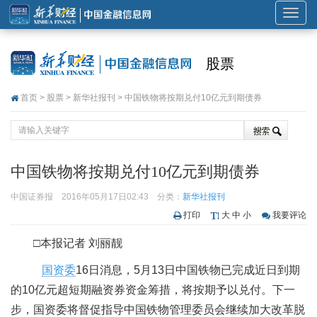
展
开
或
股票
折
叠
首页
>
股票
>
新华社报刊
> 中国铁物将按期兑付10亿元到期债券
导
航
中国铁物将按期兑付10亿元到期债券
中国证券报
2016年05月17日02:43
分类：
新华社报刊
打印
大
中
小
我要评论
□本报记者 刘丽靓
国资委
16日消息，5月13日中国铁物已完成近日到期
的10亿元超短期融资券资金筹措，将按期予以兑付。下一
步，国资委将督促指导中国铁物管理委员会继续加大改革脱