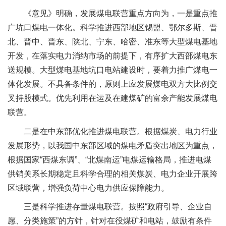
《意见》明确，发展煤电联营重点方向为，一是重点推
广坑口煤电一体化。科学推进西部地区锡盟、鄂尔多斯、晋
北、晋中、晋东、陕北、宁东、哈密、准东等大型煤电基地
开发，在落实电力消纳市场的前提下，有序扩大西部煤电东
送规模。大型煤电基地坑口电站建设时，要着力推广煤电一
体化发展。不具备条件的，原则上应发展煤电双方大比例交
叉持股模式。优先利用在运及在建煤矿的富余产能发展煤电
联营。
二是在中东部优化推进煤电联营。根据煤炭、电力行业
发展形势，以我国中东部区域的煤电矛盾突出地区为重点，
根据国家“西煤东调”、“北煤南运”电煤运输格局，推进电煤
供销关系长期稳定且科学合理的相关煤炭、电力企业开展跨
区域联营，增强负荷中心电力供应保障能力。
三是科学推进存量煤电联营。按照“政府引导、企业自
愿、分类施策”的方针，针对在役煤矿和电站，鼓励有条件