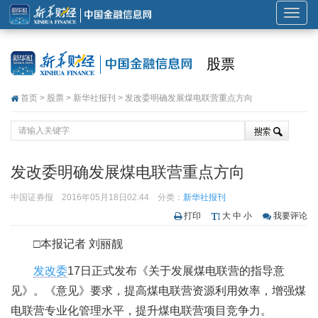
展
开
或
股票
折
叠
首页
>
股票
>
新华社报刊
> 发改委明确发展煤电联营重点方向
导
航
发改委明确发展煤电联营重点方向
中国证券报
2016年05月18日02:44
分类：
新华社报刊
打印
大
中
小
我要评论
□本报记者 刘丽靓
发改委
17日正式发布《关于发展煤电联营的指导意
见》。《意见》要求，提高煤电联营资源利用效率，增强煤
电联营专业化管理水平，提升煤电联营项目竞争力。