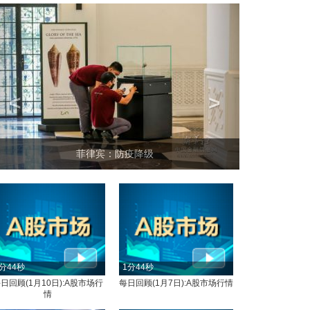
<
>
菲律宾：防疫降级
分44秒
1分44秒
日回顾(1月10日):A股市场行
每日回顾(1月7日):A股市场行情
情