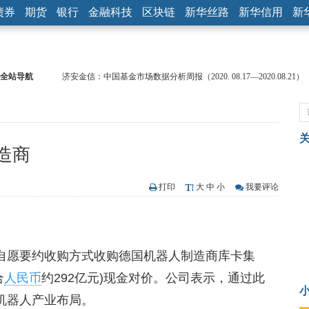
债券
期货
银行
金融科技
区块链
新华丝路
新华信用
新
全站导航
济安金信：中国基金市场数据分析周报（2020. 08.17—2020.08.21）
【见·闻】疫情下，新加坡旅游业步履维艰
记者手记：疫情下的香港零售业如何浴火重生？
【见·闻】疫情下一家香港传统零售商的转型突围之旅
济安金信：中国基金市场数据分析周报（2020. 07.27—2020.07.31）
造商
【新华财经调查】同业存单、结构性存款玩起“跷跷板” 结构性失衡
在“隐秘的角落”
央行公开市场净投放300亿元 短端资金利率明显下行
打印
大
中
小
我要评论
基本面及股市双轮冲击 债市回调十年期债表现最弱
沥青期货连续两日涨逾3% 沪银及两粕涨势喜人
恒生聚源：北斗收官之星发射成功，全产业链解析
以自愿要约收购方式收购德国机器人制造商库卡集
合
人民币
约292亿元)现金对价。公司表示，通过此
机器人产业布局。