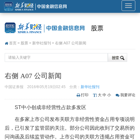
展
开
或
股票
折
叠
首页
>
股票
>
新华社报刊
> 右侧 A07 公司新闻
导
航
右侧 A07 公司新闻
中国证券报
2016年05月19日02:45
分类：
新华社报刊
打印
大
中
小
我要评论
ST中小创成非经营性占款多发区
在多家上市公司发布关联方非经营性资金占用专项说明
后，已引发了监管层的关注。部分公司因此收到了交易所的
问询函及后续监管动作。上市公司的关联方违规占用资金可