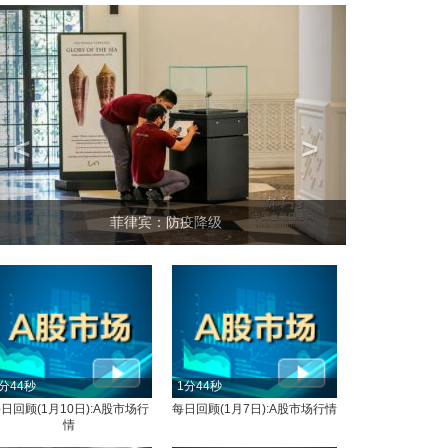
<
>
菲律宾：防疫降级
分44秒
1分44秒
日回顾(1月10日):A股市场行
每日回顾(1月7日):A股市场行情
情