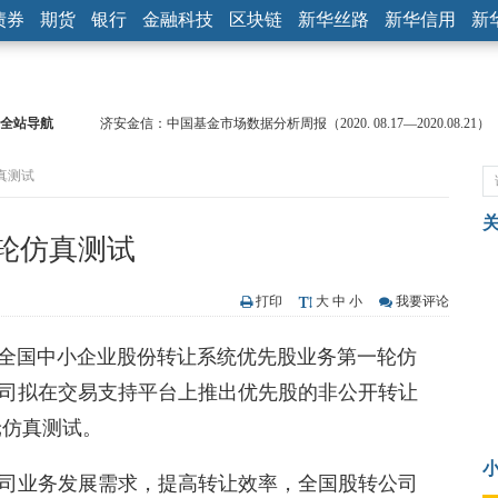
债券
期货
银行
金融科技
区块链
新华丝路
新华信用
新
全站导航
济安金信：中国基金市场数据分析周报（2020. 08.17—2020.08.21）
【见·闻】疫情下，新加坡旅游业步履维艰
真测试
记者手记：疫情下的香港零售业如何浴火重生？
【见·闻】疫情下一家香港传统零售商的转型突围之旅
济安金信：中国基金市场数据分析周报（2020. 07.27—2020.07.31）
轮仿真测试
【新华财经调查】同业存单、结构性存款玩起“跷跷板” 结构性失衡
在“隐秘的角落”
央行公开市场净投放300亿元 短端资金利率明显下行
打印
大
中
小
我要评论
基本面及股市双轮冲击 债市回调十年期债表现最弱
全国中小企业股份转让系统优先股业务第一轮仿
沥青期货连续两日涨逾3% 沪银及两粕涨势喜人
恒生聚源：北斗收官之星发射成功，全产业链解析
司拟在交易支持平台上推出优先股的非公开转让
轮仿真测试。
司业务发展需求，提高转让效率，全国股转公司