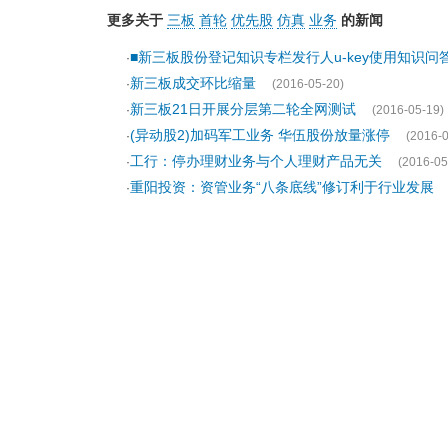
更多关于
三板
首轮
优先股
仿真
业务
的新闻
■新三板股份登记知识专栏发行人u-key使用知识问
·
新三板成交环比缩量
·
(2016-05-20)
新三板21日开展分层第二轮全网测试
·
(2016-05-19)
(异动股2)加码军工业务 华伍股份放量涨停
·
(2016-0
工行：停办理财业务与个人理财产品无关
·
(2016-05
重阳投资：资管业务“八条底线”修订利于行业发展
·