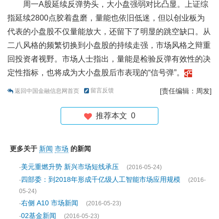
周一A股延续反弹势头，大小盘强弱对比凸显。上证综
指延续2800点胶着盘磨，量能也依旧低迷，但以创业板为
代表的小盘股不仅量能放大，还留下了明显的跳空缺口。从
二八风格的频繁切换到小盘股的持续走强，市场风格之辩重
回投资者视野。市场人士指出，量能是检验反弹有效性的决
定性指标，也将成为大小盘股后市表现的“信号弹”。
留言反馈
[责任编辑：周发]
返回中国金融信息网首页
推荐本文
0
更多关于
新闻
市场
的新闻
美元重燃升势 新兴市场短线承压
·
(2016-05-24)
四部委：到2018年形成千亿级人工智能市场应用规模
·
(2016-
05-24)
右侧 A10 市场新闻
·
(2016-05-23)
02基金新闻
·
(2016-05-23)