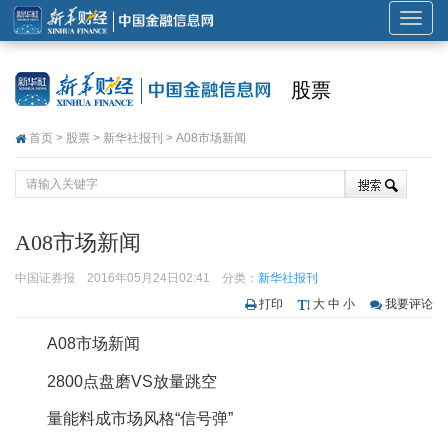
展
开
或
股票
折
叠
首页
>
股票
>
新华社报刊
> A08市场新闻
导
航
A08市场新闻
中国证券报
2016年05月24日02:41
分类：
新华社报刊
打印
大
中
小
我要评论
A08市场新闻
2800点盘磨VS放量跳空
量能料成市场风格“信号弹”