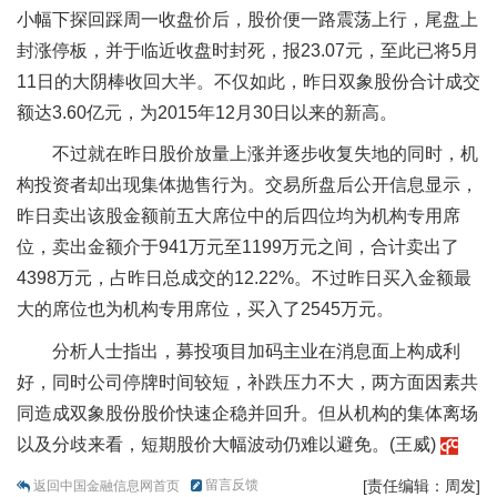
小幅下探回踩周一收盘价后，股价便一路震荡上行，尾盘上
封涨停板，并于临近收盘时封死，报23.07元，至此已将5月
11日的大阴棒收回大半。不仅如此，昨日双象股份合计成交
额达3.60亿元，为2015年12月30日以来的新高。
不过就在昨日股价放量上涨并逐步收复失地的同时，机
构投资者却出现集体抛售行为。交易所盘后公开信息显示，
昨日卖出该股金额前五大席位中的后四位均为机构专用席
位，卖出金额介于941万元至1199万元之间，合计卖出了
4398万元，占昨日总成交的12.22%。不过昨日买入金额最
大的席位也为机构专用席位，买入了2545万元。
分析人士指出，募投项目加码主业在消息面上构成利
好，同时公司停牌时间较短，补跌压力不大，两方面因素共
同造成双象股份股价快速企稳并回升。但从机构的集体离场
以及分歧来看，短期股价大幅波动仍难以避免。(王威)
留言反馈
[责任编辑：周发]
返回中国金融信息网首页