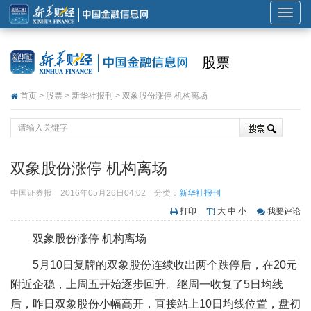
展
开
或
股票
折
叠
首页
>
股票
>
新华社报刊
> 双象股份涨停 机构离场
导
航
双象股份涨停 机构离场
中国证券报
2016年05月26日04:02
分类：
新华社报刊
打印
大
中
小
我要评论
双象股份涨停 机构离场
5月10日复牌的双象股份连续收出两个跌停后，在20元
附近企稳，上周五开始逐步回升。继周一收复了5日均线
后，昨日双象股份小幅高开，直接站上10日均线位置，盘初