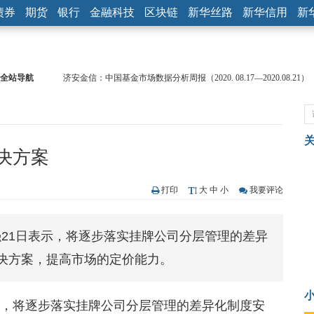
债券
期货
银行
金融科技
区块链
新华丝路
新华信用
新
全站导航
济安金信：中国基金市场数据分析周报（2020. 08.17—2020.08.21）
【见·闻】疫情下，新加坡旅游业步履维艰
记者手记：疫情下的香港零售业如何浴火重生？
【见·闻】疫情下一家香港传统零售商的转型突围之旅
济安金信：中国基金市场数据分析周报（2020. 07.27—2020.07.31）
决方案
【新华财经调查】同业存单、结构性存款玩起“跷跷板” 结构性失衡
在“隐秘的角落”
央行公开市场净投放300亿元 短端资金利率明显下行
打印
大
中
小
我要评论
基本面及股市双轮冲击 债市回调十年期债表现最弱
沥青期货连续两日涨逾3% 沪银及两粕涨势喜人
21日表示，将逐步落实挂牌公司分层管理的差异
恒生聚源：北斗收官之星发射成功，全产业链解析
决方案，提高市场的定价能力。
示，将逐步落实挂牌公司分层管理的差异化制度安