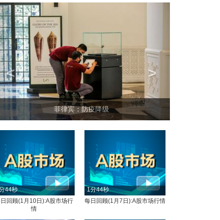
<
>
菲律宾：防疫降级
分44秒
1分44秒
日回顾(1月10日):A股市场行
每日回顾(1月7日):A股市场行情
情