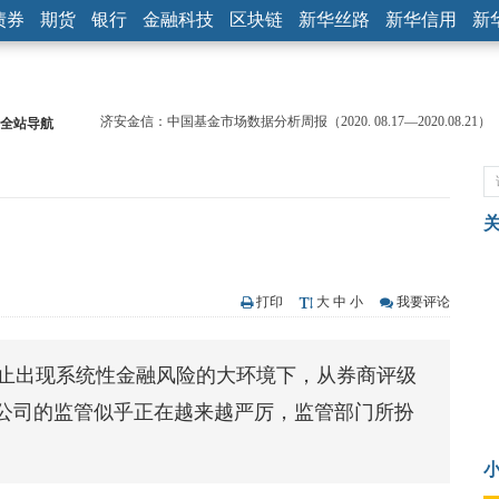
债券
期货
银行
金融科技
区块链
新华丝路
新华信用
新
全站导航
【见·闻】疫情下，新加坡旅游业步履维艰
记者手记：疫情下的香港零售业如何浴火重生？
【见·闻】疫情下一家香港传统零售商的转型突围之旅
济安金信：中国基金市场数据分析周报（2020. 07.27—2020.07.31）
【新华财经调查】同业存单、结构性存款玩起“跷跷板” 结构性失衡
在“隐秘的角落”
央行公开市场净投放300亿元 短端资金利率明显下行
基本面及股市双轮冲击 债市回调十年期债表现最弱
打印
大
中
小
我要评论
沥青期货连续两日涨逾3% 沪银及两粕涨势喜人
恒生聚源：北斗收官之星发射成功，全产业链解析
防止出现系统性金融风险的大环境下，从券商评级
济安金信：中国基金市场数据分析周报（2020. 08.17—2020.08.21）
公司的监管似乎正在越来越严厉，监管部门所扮