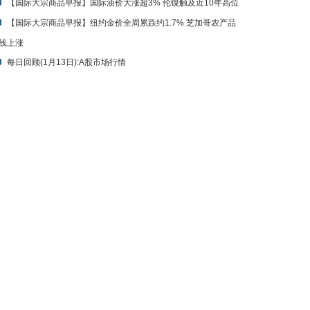
【国际大宗商品早报】国际油价大涨超3% 伦镍触及近10年高位
【国际大宗商品早报】纽约金价全周累跌约1.7% 芝加哥农产品
线上涨
每日回顾(1月13日):A股市场行情