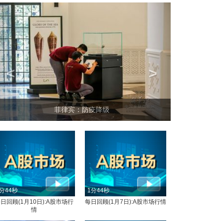
<
>
坐上火车看老挝
分44秒
1分44秒
日回顾(1月10日):A股市场行
每日回顾(1月7日):A股市场行情
情