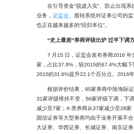
在引导资金“脱虚入实”、防止出现
业务，
证监会
、股转系统对证券公司的监
也正在越来越多的“回归本位”。
“史上最差”券商评级出炉
过半下调方
7 月15 日，证监会发布券商2016
家，占比37.9%，较2015的67.4%大幅
2015的31.6%提升22.1个百分点。20
根据评价结果，95家券商中除海际证
31家评级维持不变，56家评级下调，下调占
减少至7家；A 类券商从37家减少至2
国信证券等大型券商均由于业务开展不合
大证券、华西证券、长城证券、南京证券