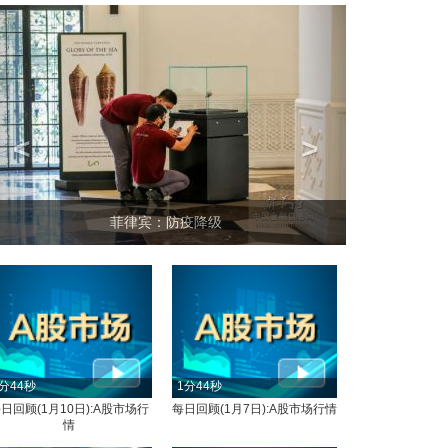
<
>
菲律宾：防疫降级
分44秒
1分44秒
日回顾(1月10日):A股市场行
每日回顾(1月7日):A股市场行情
情