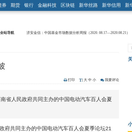
债券
期货
银行
金融科技
区块链
新华丝路
新华信用
新
全站导航
济安金信：中国基金市场数据分析周报（2020. 08.17—2020.08.21）
【见·闻】疫情下，新加坡旅游业步履维艰
记者手记：疫情下的香港零售业如何浴火重生？
【见·闻】疫情下一家香港传统零售商的转型突围之旅
济安金信：中国基金市场数据分析周报（2020. 07.27—2020.07.31）
坡
【新华财经调查】同业存单、结构性存款玩起“跷跷板” 结构性失衡
在“隐秘的角落”
央行公开市场净投放300亿元 短端资金利率明显下行
打印
大
中
小
我要评论
基本面及股市双轮冲击 债市回调十年期债表现最弱
沥青期货连续两日涨逾3% 沪银及两粕涨势喜人
河南省人民政府共同主办的中国电动汽车百人会夏
恒生聚源：北斗收官之星发射成功，全产业链解析
政府共同主办的中国电动汽车百人会夏季论坛21