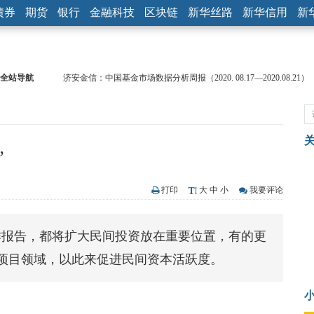
债券
期货
银行
金融科技
区块链
新华丝路
新华信用
新
全站导航
济安金信：中国基金市场数据分析周报（2020. 08.17—2020.08.21）
【见·闻】疫情下，新加坡旅游业步履维艰
记者手记：疫情下的香港零售业如何浴火重生？
【见·闻】疫情下一家香港传统零售商的转型突围之旅
济安金信：中国基金市场数据分析周报（2020. 07.27—2020.07.31）
”
【新华财经调查】同业存单、结构性存款玩起“跷跷板” 结构性失衡
在“隐秘的角落”
央行公开市场净投放300亿元 短端资金利率明显下行
打印
大
中
小
我要评论
基本面及股市双轮冲击 债市回调十年期债表现最弱
沥青期货连续两日涨逾3% 沪银及两粕涨势喜人
作报告，都将扩大民间投资放在重要位置，有的更
恒生聚源：北斗收官之星发射成功，全产业链解析
P项目领域，以此来促进民间资本活跃度。