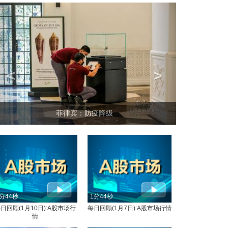
<
>
菲律宾：防疫降级
分44秒
1分44秒
日回顾(1月10日):A股市场行
每日回顾(1月7日):A股市场行情
情